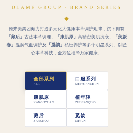
DLAME GROUP · BRAND SERIES
德来美集团倾力打造多元化大健康本草调护矩阵，旗下拥有
「藏后」
古法本草调理、
「康肌原」
高精密美肌抗衰、
「美媛
春」
温润气血调护及
「觅韵」
私密养护等多个明星系列。以匠
心本草科技，全方位福泽万家健康。
全部系列
口服系列
ALL
MEIYUANCHUN
康肌原
植年轻
KANGJIYUAN
ZHINIANQING
藏后
觅韵
ZANGHOU
MIYUN